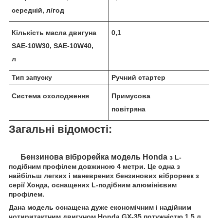
середній, л/год
Кількість масла двигуна
0,1
SAE-10W30, SAE-10W40,
л
Тип запуску
Ручний стартер
Система охолодження
Примусова
повітряна
Загальні відомості:
Бензинова віброрейка модель Honda
з L-
подібним профілем довжиною 4 метри. Це одна з
найбільш легких і маневрених бензинових віброреек з
серії Хонда, оснащених L-подібним алюмінієвим
профілем.
Дана модель оснащена дуже економічним і надійним
чотиритактним двигуном Honda GX-35 потужністю 1,5 л.