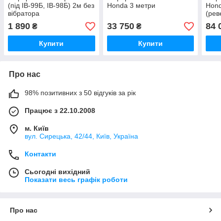
(під ІВ-99Б, ІВ-98Б) 2м без
Honda 3 метри
Hon
вібратора
(рев
1 890
33 750
84 
₴
₴
Купити
Купити
Про нас
98% позитивних з 50 відгуків за рік
Працює з 22.10.2008
м. Київ
вул. Сирецька, 42/44, Київ, Україна
Контакти
Сьогодні вихідний
Показати весь графік роботи
Про нас