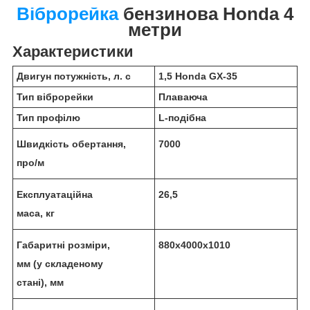
Віброрейка
бензинова Honda 4
метри
Характеристики
Двигун потужність, л. с
1,5 Honda GX-35
Тип віброрейки
Плаваюча
Тип профілю
L-подібна
Швидкість обертання,
7000
про/м
Експлуатаційна
26,5
маса, кг
Габаритні розміри,
880х4000х1010
мм (у складеному
стані), мм