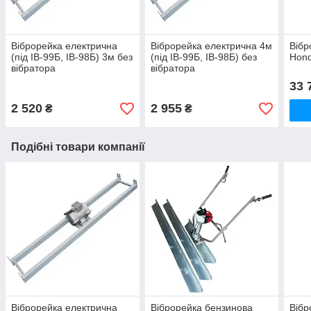
Віброрейка електрична
Віброрейка електрична 4м
Вібр
(під ІВ-99Б, ІВ-98Б) 3м без
(під ІВ-99Б, ІВ-98Б) без
Hond
вібратора
вібратора
33 
2 520
2 955
₴
₴
Подібні товари компанії
Віброрейка електрична
Віброрейка бензинова
Вібр