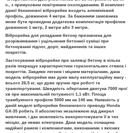
с., з примусовим повітряним охолодженням. В комплект
даної бензинової віброрейки входить алюмінієвий
профіль, довжиною 4 метри. За бажанням замовника
може бути проведена додаткова комплектація профілем
довжиною 1 метр, 2 метри або 3 метри.
Віброрейка для укладання бетону призначена для
розрівнювання і ущільнення бетонної суміші при
бетонуванні підлог, доріг, майданчиків та інших
покриттів.
Застосування віброрейки при заливці бетону в кілька
разів покращує характеристики горизонтальних стяжок і
покриттів. Завдяки легким і міцним матеріалами, дана
модель віброрейки має дуже малу експлуатаційну масу -
всього 26,5 кг, що дуже зручно при роботі та
транспортуванні. Швидкість обертання двигуна 7000 про/
хв при максимальній потужності 1,1 кВт. Площа
трамбуючого профілю 5000 мм на 140 мм. Наявність у
даній моделі віброрейки бензинового приводу Honda
GX-35 робить її абсолютно незалежною від джерел
живлення, і дає можливість використовувати її в тих
місцях, де немає електрики. Дана модель оснащена
надійної рамою і компонентами, виконаними з якісних