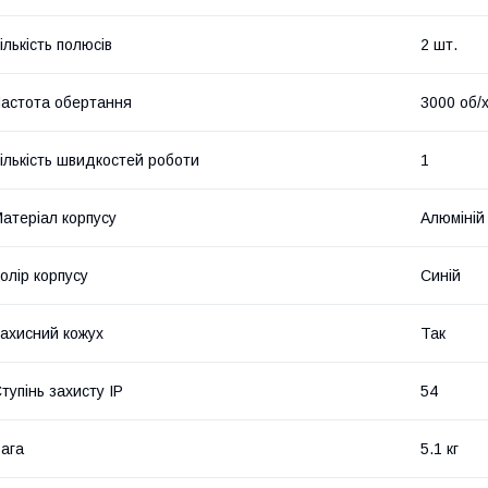
ількість полюсів
2 шт.
астота обертання
3000 об/
ількість швидкостей роботи
1
атеріал корпусу
Алюміній
олір корпусу
Синій
ахисний кожух
Так
тупінь захисту IP
54
ага
5.1 кг