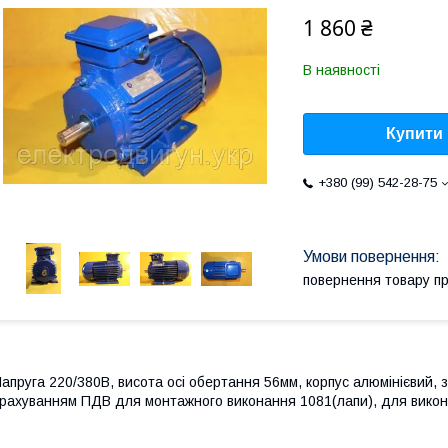
1 860 ₴
В наявності
Купити
+380 (99) 542-28-75
повернення товару п
апруга 220/380В, висота осі обертання 56мм, корпус алюмінієвий, з
рахуванням ПДВ для монтажного виконання 1081(лапи), для вико