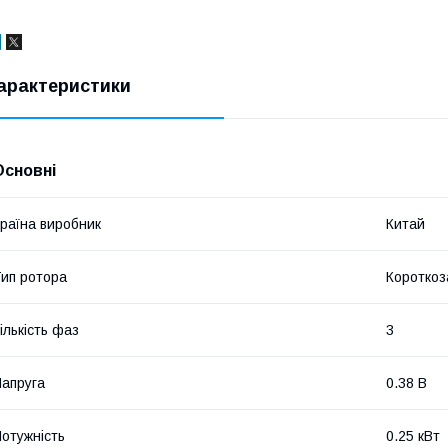
арактеристики
Основні
раїна виробник
Китай
ип ротора
Короткоз
ількість фаз
3
апруга
0.38 В
отужність
0.25 кВт