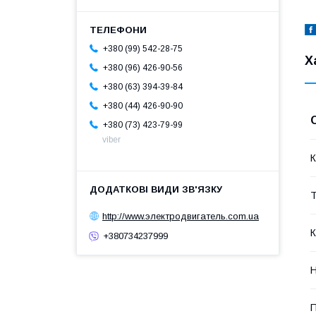
+380 (99) 542-28-75
Х
+380 (96) 426-90-56
+380 (63) 394-39-84
+380 (44) 426-90-90
+380 (73) 423-79-99
viber
К
Т
http://www.электродвигатель.com.ua
К
+380734237999
Н
П