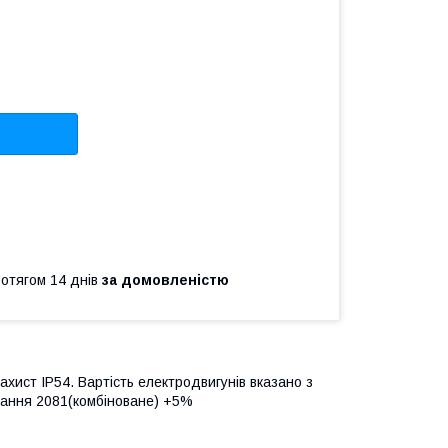
ротягом 14 днів
за домовленістю
ахист IP54. Вартість електродвигунів вказано з
нання 2081(комбіноване) +5%