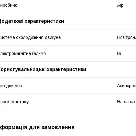
иробник
Аїр
Додаткові характеристики
истема охолодження двигуна
Повітрян
лектромагнітне гальмо
Ні
Користувальницькі характеристики
ип двигуна
Асинхрон
посіб монтажу
На лапах
нформація для замовлення