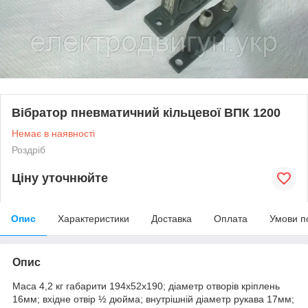
Вібратор пневматичний кільцевої ВПК 1200
Немає в наявності
Роздріб
Ціну уточнюйте
Опис
Характеристики
Доставка
Оплата
Умови п
Опис
Маса 4,2 кг габарити 194х52х190; діаметр отворів кріплень
16мм; вхідне отвір ½ дюйма; внутрішній діаметр рукава 17мм;