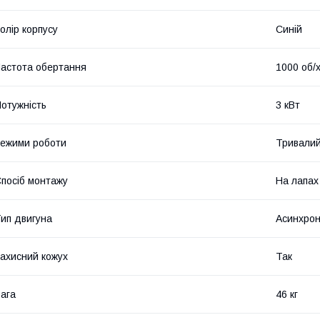
олір корпусу
Синій
астота обертання
1000 об/
отужність
3 кВт
ежими роботи
Тривали
посіб монтажу
На лапах
ип двигуна
Асинхрон
ахисний кожух
Так
ага
46 кг