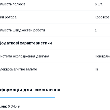
ількість полюсів
6 шт.
ип ротора
Короткоз
ількість швидкостей роботи
1
Додаткові характеристики
истема охолодження двигуна
Повітрян
лектромагнітне гальмо
Ні
нформація для замовлення
іна:
6 345 ₴