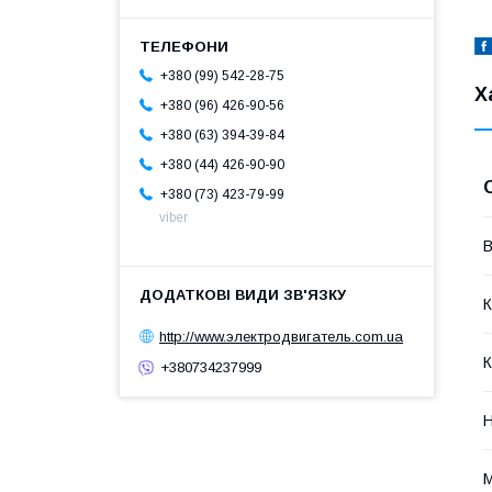
+380 (99) 542-28-75
Х
+380 (96) 426-90-56
+380 (63) 394-39-84
+380 (44) 426-90-90
+380 (73) 423-79-99
viber
В
К
http://www.электродвигатель.com.ua
К
+380734237999
Н
М