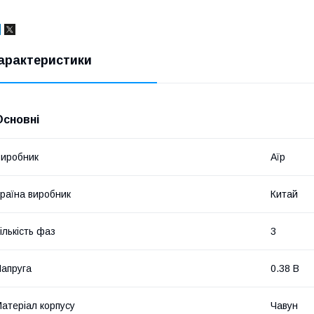
арактеристики
Основні
иробник
Аїр
раїна виробник
Китай
ількість фаз
3
апруга
0.38 В
атеріал корпусу
Чавун