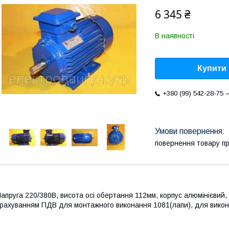
6 345 ₴
В наявності
Купити
+380 (99) 542-28-75
повернення товару п
апруга 220/380В, висота осі обертання 112мм, корпус алюмінієвий, 
рахуванням ПДВ для монтажного виконання 1081(лапи), для вико