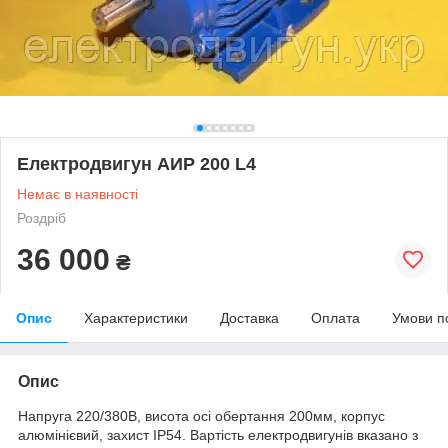
Електродвигун АИР 200 L4
Немає в наявності
Роздріб
36 000
₴
Опис
Характеристики
Доставка
Оплата
Умови п
Опис
Напруга 220/380В, висота осі обертання 200мм, корпус
алюмінієвий, захист IP54. Вартість електродвигунів вказано з