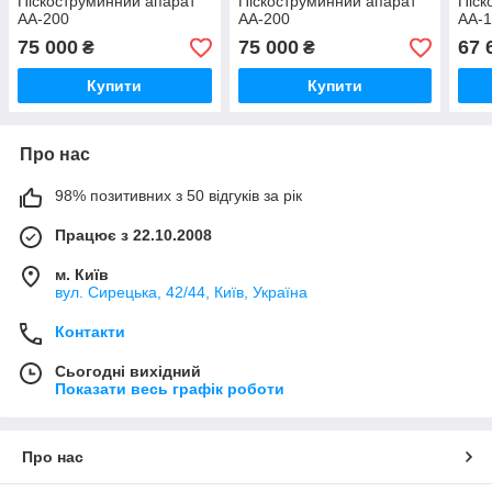
Піскоструминний апарат
Піскоструминний апарат
Піск
АА-200
АА-200
АА-
75 000
75 000
67 
₴
₴
Купити
Купити
Про нас
98% позитивних з 50 відгуків за рік
Працює з 22.10.2008
м. Київ
вул. Сирецька, 42/44, Київ, Україна
Контакти
Сьогодні вихідний
Показати весь графік роботи
Про нас