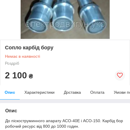
Сопло карбід бору
Немає в наявності
Роздріб
2 100
₴
Опис
Характеристики
Доставка
Оплата
Умови п
Опис
До піскоструминного апарату АСО-40Е і АСО-150. Карбід бор
робочий ресурс від 800 до 1000 годин.