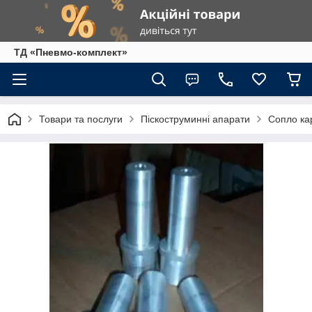
ТД «Пневмо-комплект»
Товари та послуги
Піскоструминні апарати
Сопло ка