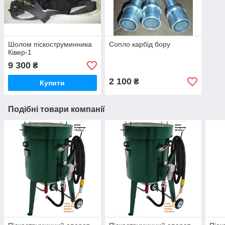
Шолом піскоструминника
Сопло карбід бору
Ківер-1
9 300
₴
2 100
₴
Купити
Подібні товари компанії