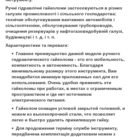
Ручні гідравлічні гайколоми застосовуються в різних
галузях промисловості і сільського господарства:
технічне обслуговування вантажних автомобілів і
сільгосптехніки, обслуговування трубопроводів,
очищення резервуарів у нафтогазовидобувній галузі,
будівництві і т. д. і т. п.
Характеристики та переваги:
Главное преимущество данной модели ручного
гидравлического гайколома - это его мобильность,
компактность и автономность. Благодаря
минимальному размеру этого инструмента, Вам
понадобится минимум приложенных сил для его
использования. Очень удобно применять эти
гайколомы при работах, в местах с ограниченным
пространством и где нет источников
электрического питания.
Гайколом оснащен угловой закрытой головкой, и
ножом из высокопрочной стали, что позволяет
легко и быстро удалять прикипевшую гайку.
Для продовження терміну служби інструменту,
передбачена комплектація додатковим ножем з