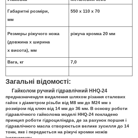
Габаритні розміри,
550 х 110 х 70
мм
Резмеры ріжучого ножа
ріжуча кромка 20 мм
(довжина х ширина
х висота), мм
Вага, кг
7,0
Загальні відомості:
Гайколом ручний гідравлічний HHQ-24
предназначендля видалення шляхом різання сталевих
гайок з діаметром різьби від М8 мм до М24 мм з
розміром під ключ від 14 мм до 36 мм. В основу роботи
гідравлічного гайколома моделі HHQ-24 покладено
принцип роботи гідроциліндра, де за рахунок поршня і
гідравлічного масла створюється велике зусилля до 14
тонн, яке і передається на ріжучі кромки ножів
інструменту.