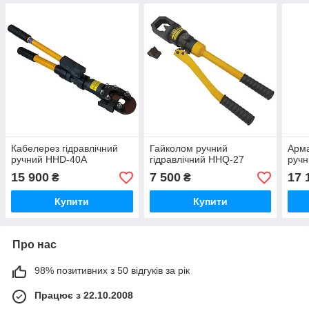
Кабелерез гідравлічний
Гайколом ручний
Арма
ручний HHD-40А
гідравлічний HHQ-27
руч
15 900
7 500
17 
₴
₴
Купити
Купити
Про нас
98% позитивних з 50 відгуків за рік
Працює з 22.10.2008