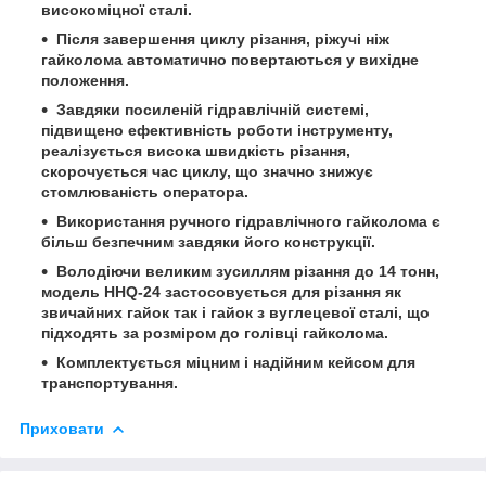
високоміцної сталі.
Після завершення циклу різання, ріжучі ніж
гайколома автоматично повертаються у вихідне
положення.
Завдяки посиленій гідравлічній системі,
підвищено ефективність роботи інструменту,
реалізується висока швидкість різання,
скорочується час циклу, що значно знижує
стомлюваність оператора.
Використання ручного гідравлічного гайколома є
більш безпечним завдяки його конструкції.
Володіючи великим зусиллям різання до 14 тонн,
модель HHQ-24 застосовується для різання як
звичайних гайок так і гайок з вуглецевої сталі, що
підходять за розміром до голівці гайколома.
Комплектується міцним і надійним кейсом для
транспортування.
Приховати