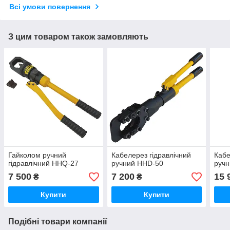
Всі умови повернення
З цим товаром також замовляють
Гайколом ручний
Кабелерез гідравлічний
Кабе
гідравлічний HHQ-27
ручний HHD-50
руч
7 500
7 200
15 
₴
₴
Купити
Купити
Подібні товари компанії