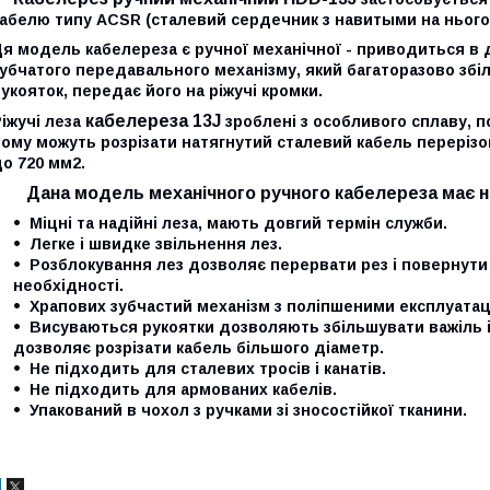
кабелю типу ACSR (сталевий сердечник з навитыми на нього
я модель кабелереза є ручної механічної - приводиться в 
убчатого передавального механізму, який багаторазово збі
укояток, передає його на ріжучі кромки.
кабелереза 13J
іжучі леза
зроблені з особливого сплаву, п
ому можуть розрізати натягнутий сталевий кабель перерізо
о 720 мм2.
Дана модель механічного ручного кабелереза має н
Міцні та надійні леза, мають довгий термін служби.
Легке і швидке звільнення лез.
Розблокування лез дозволяє перервати рез і повернути 
необхідності.
Храпових зубчастий механізм з поліпшеними експлуата
Висуваються рукоятки дозволяють збільшувати важіль і 
дозволяє розрізати кабель більшого діаметр.
Не підходить для сталевих тросів і канатів.
Не підходить для армованих кабелів.
Упакований в чохол з ручками зі зносостійкої тканини.