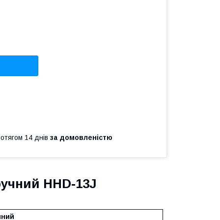
ротягом 14 днів
за домовленістю
ручний HHD-13J
чний