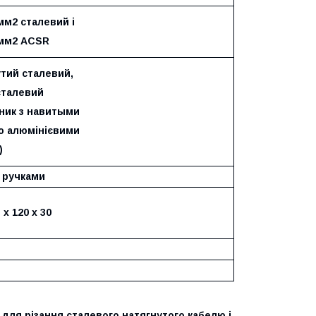
мм2 сталевий і
 мм2 ACSR
тий сталевий,
сталевий
ник з навитыми
о алюмінієвими
)
 ручками
 х 120 х 30
для різання сталевого натягнутого кабелю і