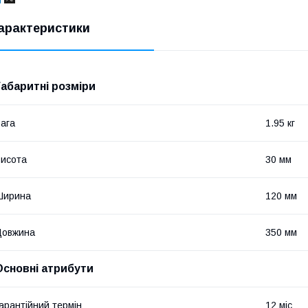
арактеристики
Габаритні розміри
ага
1.95 кг
исота
30 мм
Ширина
120 мм
Довжина
350 мм
Основні атрибути
арантійний термін
12 міс