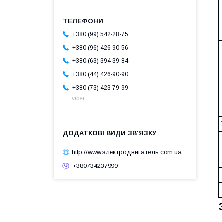
+380 (99) 542-28-75
+380 (96) 426-90-56
+380 (63) 394-39-84
+380 (44) 426-90-90
+380 (73) 423-79-99
viber
http://www.электродвигатель.com.ua
+380734237999