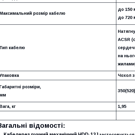
до 150 
Максимальний розмір кабелю
до 720
Натягну
ACSR (
Тип кабелю
сердеч
на ньог
жилами
Упаковка
Чохол з
Габаритні розміри,
350(520)
мм
Вага, кг
1,95
Загальні відомості:
Кабелерез ручний механічний HDD-13J
застосовується 