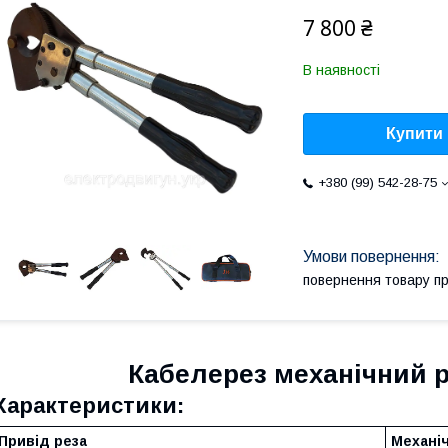
7 800 ₴
В наявності
Купити
+380 (99) 542-28-75
повернення товару п
Кабелерез механічний 
Характеристики:
Привід реза
Механі