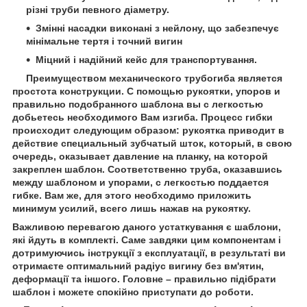
різні труби певного діаметру.
Змінні насадки виконані з нейлону, що забезпечує
мінімальне тертя і точний вигин
Міцний і надійний кейс для транспортування.
Преимуществом механического трубогиба является
простота конструкции. С помощью рукоятки, упоров и
правильно подобранного шаблона вы с легкостью
добьетесь необходимого Вам изгиба. Процесс гибки
происходит следующим образом: рукоятка приводит в
действие специальный зубчатый шток, который, в свою
очередь, оказывает давление на планку, на которой
закреплен шаблон. Соответственно труба, оказавшись
между шаблоном и упорами, с легкостью поддается
гибке. Вам же, для этого необходимо приложить
минимум усилий, всего лишь нажав на рукоятку.
Важливою перевагою даного устаткування є шаблони,
які йдуть в комплекті. Саме завдяки цим компонентам і
дотримуючись інструкції з експлуатації, в результаті ви
отримаєте оптимальний радіус вигину без вм'ятин,
деформації та іншого. Головне – правильно підібрати
шаблон і можете спокійно приступати до роботи.