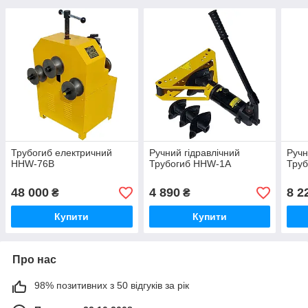
Трубогиб електричний
Ручний гідравлічний
Ручн
HHW-76В
Трубогиб HHW-1А
Тру
48 000
4 890
8 2
₴
₴
Купити
Купити
Про нас
98% позитивних з 50 відгуків за рік