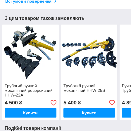
Всі умови повернення
З цим товаром також замовляють
Трубогиб ручний
Трубогиб ручний
Ручн
механічний реверсивний
механічний HHW-25S
Тру
HHW-22А
4 500
5 400
4 8
₴
₴
Купити
Купити
Подібні товари компанії