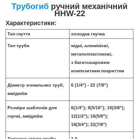
Трубогиб
ручний механічний
HHW-22
Характеристики:
Тип гнуття
холодна гнучка
Тип труби
мідні, алюмінієві,
металопластикові,
з багатошаровим
композитним покриттям
Діаметр згинальних труб,
6 (1/4") - 22 (7/8")
мм/дюйм
Розміри шаблонів для
6(1/4"); 8(5/16"); 10(3/8");
гнучкі, мм/дюйм
12(1/2"); 16(5/8");
18(3/4"); 22(7/8")
Товщина стінки труби,
1,0