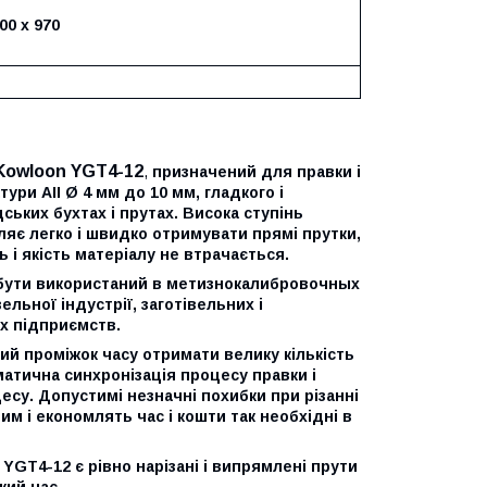
00 х 970
Kowloon YGT4-12
,
призначений для правки і
ури АІІ Ø 4 мм до 10 мм, гладкого і
ських бухтах і прутах. Висока ступінь
ляє легко і швидко отримувати прямі прутки,
ь і якість матеріалу не втрачається.
 бути використаний в метизнокалибровочных
льної індустрії, заготівельних і
х підприємств.
й проміжок часу отримати велику кількість
атична синхронізація процесу правки і
есу. Допустимі незначні похибки при різанні
м і економлять час і кошти так необхідні в
GT4-12 є рівно нарізані і випрямлені прути
кий час.