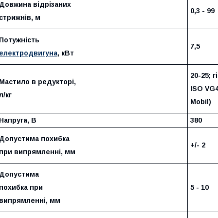
Довжина відрізаних
0,3 - 99
стрижнів, м
Потужність
7,5
електродвигуна
, кВт
20-25; 
Мастило в редукторі,
ISO VG46
л/кг
Mobil)
Напруга, В
380
Допустима похибка
+/- 2
при випрямленні, мм
Допустима
похибка при
5 - 10
випрямленні, мм