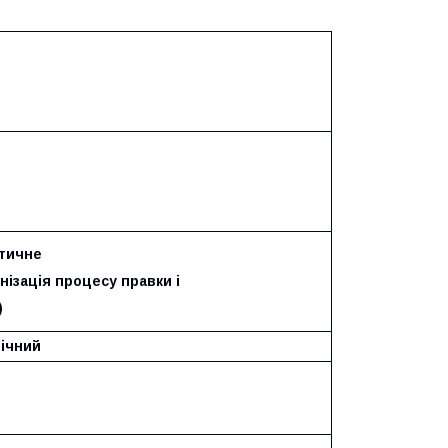
тичне
нізація процесу правки і
)
лічний