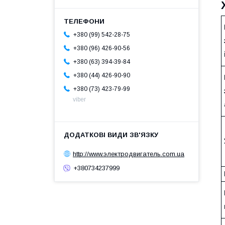
+380 (99) 542-28-75
+380 (96) 426-90-56
+380 (63) 394-39-84
+380 (44) 426-90-90
+380 (73) 423-79-99
viber
http://www.электродвигатель.com.ua
+380734237999