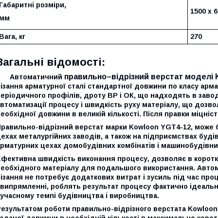
Габаритні розміри,
1500 х 6
мм
Вага, кг
270
Загальні відомості:
правильно–відрізний верстат моделі 
Автоматичний
ізання арматурної сталі стандартної довжини по класу армат
еріодичного профілів, дроту ВР і ОК, що надходять в завод
втоматизації процесу і швидкість руху матеріалу, що дозво
еобхідної довжини в великій кількості. Після правки міцніст
Правильно-відрізний верстат марки Kowloon YGT4-12, може
ехах металургійних заводів, а також на підприємствах будіве
арматурних цехах домобудівних комбінатів і машинобудівни
фективна швидкість виконання процесу, дозволяє в коротки
необхідного матеріалу для подальшого використання. Автом
ізання не потребує додаткових витрат і зусиль під час проц
 випрямленні, роблять результат процесу фактично ідеальни
учасному темпі будівництва і виробництва.
езультатом роботи правильно-відрізного верстата Kowloon Y
аданої довжини в необхідній кількості в максимально корот