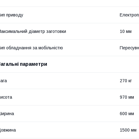
ип приводу
Електро
аксимальний діаметр заготовки
10 мм
ип обладнання за мобільністю
Пересув
Загальні параметри
ага
270 кг
исота
970 мм
Ширина
600 мм
Довжина
1500 мм