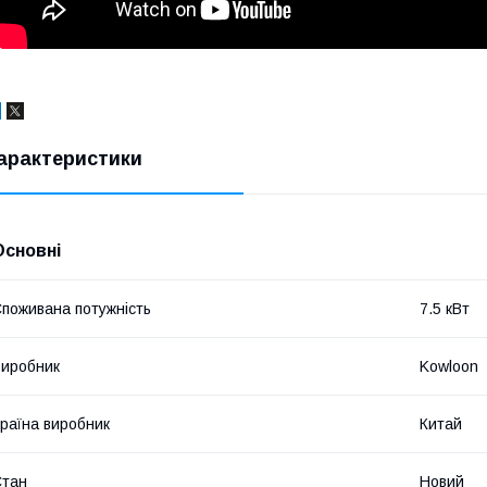
арактеристики
Основні
поживана потужність
7.5 кВт
иробник
Kowloon
раїна виробник
Китай
Стан
Новий