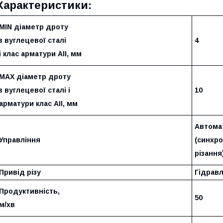
Характеристики:
МIN діаметр дроту
з вуглецевої сталі
4
і клас арматури АІІ, мм
МАХ діаметр дроту
з вуглецевої сталі і
10
арматури клас АІІ, мм
Автома
Управління
(синхро
різання
Привід різу
Гідрав
Продуктивність,
50
м/хв