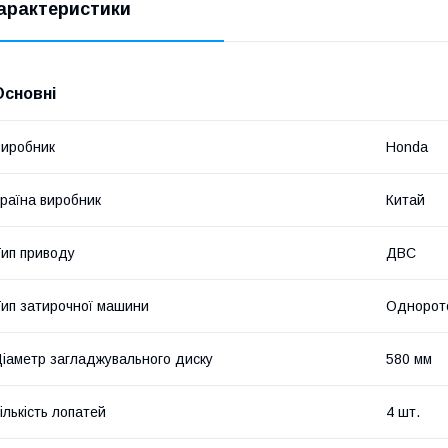
арактеристики
Основні
иробник
Honda
раїна виробник
Китай
ип приводу
ДВС
ип затирочної машини
Однорот
іаметр загладжувального диску
580 мм
ількість лопатей
4 шт.