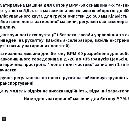
Затиральна машина для бетону BPM-60 оснащена 4-х тактн
отужністю 5,5 л. с, з максимальною кількістю оборотів до 4
ліфувального круга для грубої очистки до 580 мм Кількість
бертання лопат затирочної машини, регулюється акселерато
хвилину.
ля зручності експлуатації і безпеки, засоби управління та 
иведені на рукоятку. (Важіль акселератора, важіль екстрен
утів нахилу затирочних лопатей).
Затиральна машина для бетону BPM-60 розроблена для робот
навколишнього середовища від -20 до +35 градусів Цельсі
атирочних пристроїв: 4 лопаті для чистової зачистки і 1 за
ачистки.
ручна регульована по висоті рукоятка забезпечує зручність 
ранспортуванні.
ану модель відрізняє висока надійність, відмінні характери
На модель затирочної машини для бетону BPM-60