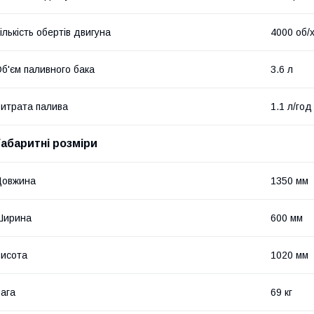
ількість обертів двигуна
4000 об/
б'єм паливного бака
3.6 л
итрата палива
1.1 л/год
Габаритні розміри
Довжина
1350 мм
Ширина
600 мм
исота
1020 мм
ага
69 кг