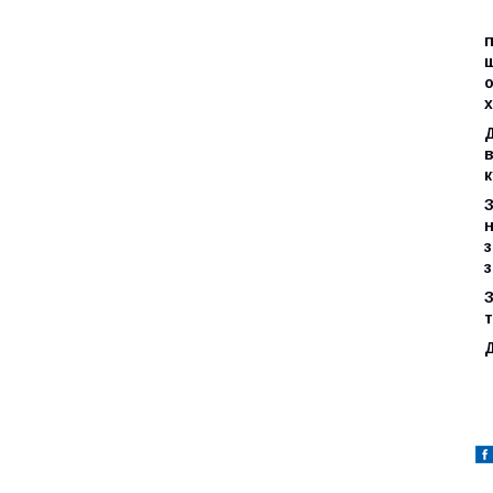
п
ш
о
Д
в
к
з
з
З
т
Д