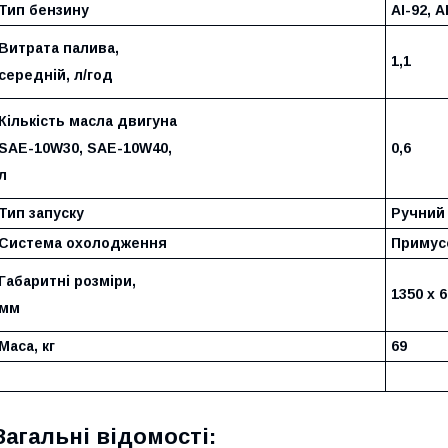
Тип бензину
АІ-92, А
Витрата палива,
1,1
середній, л/год
Кількість масла двигуна
SAE-10W30, SAE-10W40,
0,6
л
Тип запуску
Ручний
Система охолодження
Примус
Габаритні розміри,
1350 х 6
мм
Маса, кг
69
Загальні відомості: