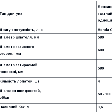
Бензино
Тип двигуна
тактний
одноци
Двигун потужність, л. с
Honda G
Діаметр шпателя, мм
580
Діаметр захисного
600
огорожі, мм
Діаметр затираемой
580
поверхні, мм
Кількість лопатей, шт
4
Діапазон швидкостей,
50 - 100
об/хв
Паливний бак, л
3,6