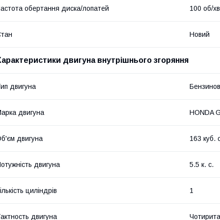
астота обертання диска/лопатей
100 об/хв
Стан
Новий
Характеристики двигуна внутрішнього згоряння
ип двигуна
Бензино
арка двигуна
HONDA G
б'єм двигуна
163 куб. 
отужність двигуна
5.5 к. с.
ількість циліндрів
1
актность двигуна
Чотирита