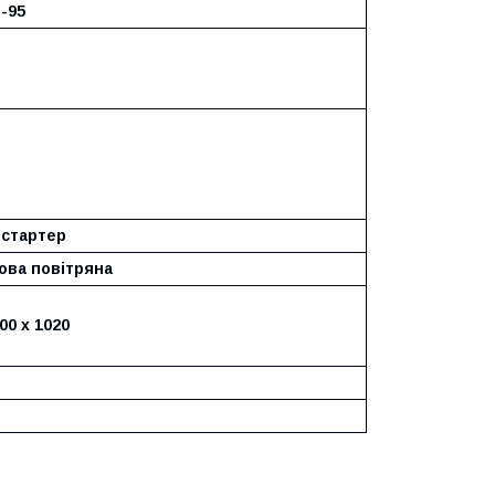
І-95
 стартер
ова повітряна
00 х 1020