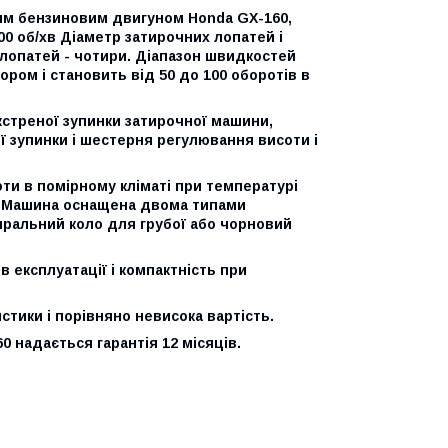
им бензиновим двигуном Honda GX-160,
000 об/хв Діаметр затирочних лопатей і
 лопатей - чотири. Діапазон швидкостей
ром і становить від 50 до 100 оборотів в
екстреної зупинки затирочної машини,
ої зупинки і шестерня регулювання висоти і
и в помірному кліматі при температурі
я. Машина оснащена двома типами
тиральний коло для грубої або чорновий
в експлуатації і компактність при
стики і порівняно невисока вартість.
 надається гарантія 12 місяців.