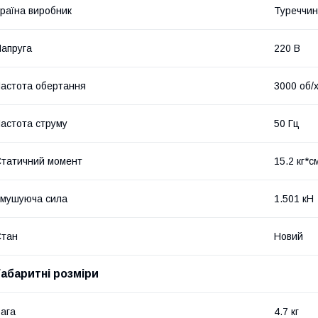
раїна виробник
Туреччи
апруга
220 В
астота обертання
3000 об/
астота струму
50 Гц
татичний момент
15.2 кг*с
мушуюча сила
1.501 кН
Стан
Новий
Габаритні розміри
ага
4.7 кг