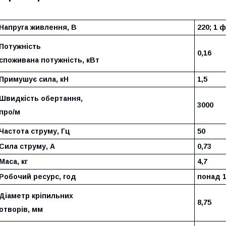
Напруга живлення, В
220; 1 
Потужність
0,16
споживана потужність, кВт
Примушує сила, кН
1,5
Швидкість обертання,
3000
про/м
Частота струму, Гц
50
Сила струму, А
0,73
Маса, кг
4,7
Робочий ресурс, год
понад 
Діаметр кріпильних
8,75
отворів, мм