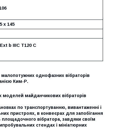
106
5 х 145
 Ext b IIIC T120 C
ш малопотужних однофазних вібраторів
анією Ким-Р.
их моделей майданчикових вібраторів
новках по транспортуванню, вивантаженні і
ьних пристроях, в конвеєрах для запобігання
ь площадочного вібратора, завдяки своїм
випробувальних стендах і мініатюрних