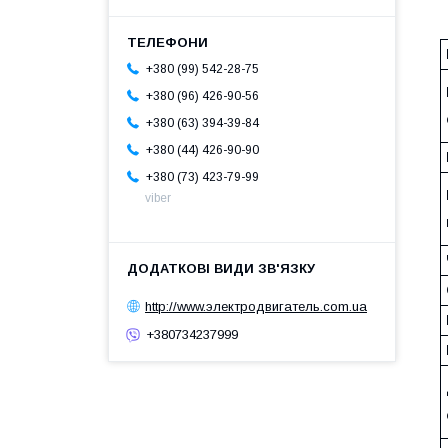
+380 (99) 542-28-75
+380 (96) 426-90-56
+380 (63) 394-39-84
+380 (44) 426-90-90
+380 (73) 423-79-99
viber
http://www.электродвигатель.com.ua
+380734237999