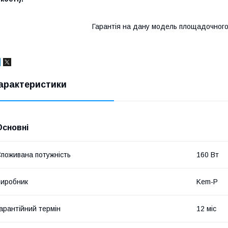
Гарантія на дану модель площадочного 
арактеристики
Основні
поживана потужність
160 Вт
иробник
Kem-P
арантійний термін
12 міс