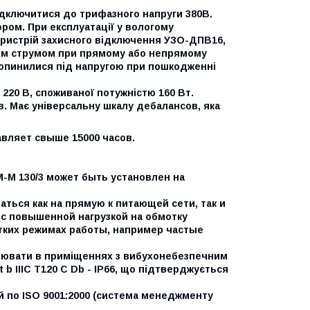
ідключитися до трифазного напруги 380В.
ом. При експлуатації у вологому
ристрій захисного відключення УЗО-ДПВ16,
ним струмом при прямому або непрямому
 опинилися під напругою при пошкодженні
20 В, споживаної потужністю 160 Вт.
в. Має універсальну шкалу дебалансов, яка
вляет свыше 15000 часов.
М 130/3 может быть установлен на
ся как на прямую к питающей сети, так и
 с повышенной нагрузкой на обмотку
тких режимах работы, например частые
ацювати в приміщеннях з вибухонебезпечним
 b IIIC T120 C Db - IP66, що підтверджується
 по ISO 9001:2000 (система менеджменту