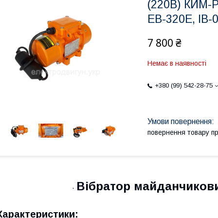
(220В) КИМ-Р
ЕВ-320Е, ІВ-
7 800 ₴
Немає в наявності
+380 (99) 542-28-75
повернення товару п
Вібратор майданчикови
·
Характеристики: