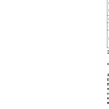
Е
В
п
з
м
в