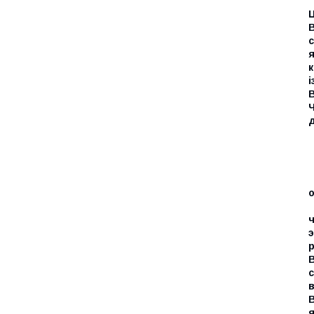
і
В
Ч
д
с
я