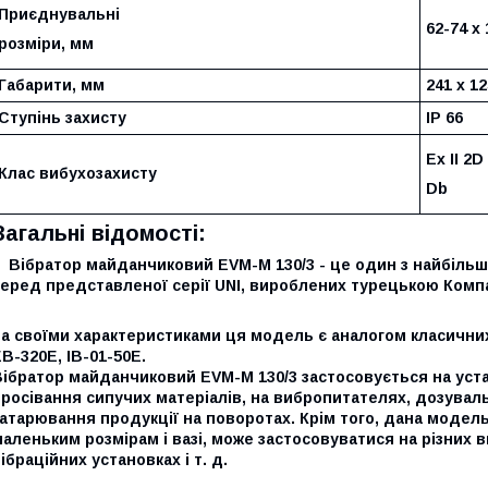
Приєднувальні
62-74 х 
розміри, мм
Габарити, мм
241 х 12
Ступінь захисту
IP 66
Ex II 2D
Клас вибухозахисту
Db
Загальні відомості:
Вібратор майданчиковий EVМ-М 130/3 - це один з найбіль
серед представленої серії UNI, вироблених турецькою Комп
За своїми характеристиками ця модель є аналогом класичн
В-320Е, ІВ-01-50Е.
ібратор майданчиковий EVМ-М 130/3 застосовується на уста
росівання сипучих матеріалів, на вибропитателях, дозувал
атарювання продукції на поворотах. Крім того, дана модел
аленьким розмірам і вазі, може застосовуватися на різних 
ібраційних установках і т. д.