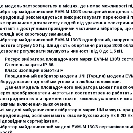
Це модель застосовується в місцях, де немає можливості п
Вібратор майданчиковий EVМ-М 130/3 оснащений конденсатор
середовищі рекомендується використовувати переносний п
яке призначене для захисту людей від ураження електрич
контакті з доступними провідними частинами вібратора, що
золяції або короткому замиканні.
ібратор майданчиковий EVМ-М 130/3 однофазний, напругою 2
астота струму 50 Гц. Швидкість обертання ротора 3000 об/х
озволяє регулювати змушують чинності від 0 до 1,5 кН.
Ресурс вибратора площадочного марки EVМ-М 130/3 соста
Степень защиты IP 66.
Класс изоляции обмотки F.
Площадочный вибратор модели UNI (Турция) модели EVМ-
оборудование под любым углом и в любом положении.
Данная модель площадочного вибратора может подключать
через преобразователи частоты и соответственно работать
электродвигателя и применяться в тяжелых условиях и жес
режимы включения-выключения.
Всі моделі майданчикових вібраторів марки UNI можуть пр
ередовищем, оскільки мають клас вибухозахисту Ex II 2D Ext
відповідним сертифікатом.
Вібратор майданчиковий моделі EVМ-М 130/3 сертифікований
кості).