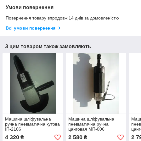
Умови повернення
Повернення товару впродовж 14 днів за домовленістю
Всі умови повернення
З цим товаром також замовляють
Машина шліфувальна
Машина шліфувальна
Маш
ручна пневматична кутова
пневматична ручна
пнев
ІП-2106
цанговая МП-006
цанг
4 320
2 580
2 7
₴
₴