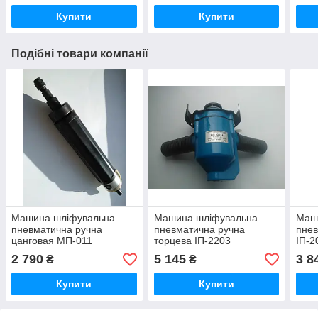
Купити
Купити
Подібні товари компанії
Машина шліфувальна
Машина шліфувальна
Маш
пневматична ручна
пневматична ручна
пнев
цанговая МП-011
торцева ІП-2203
ІП-2
2 790
5 145
3 8
₴
₴
Купити
Купити